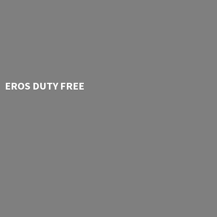
EROS
DUTY FREE