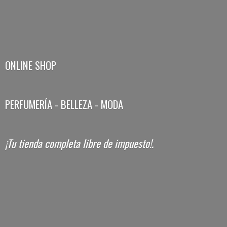
ONLINE SHOP
PERFUMERÍA - BELLEZA - MODA
¡Tu tienda completa libre
de impuesto!.