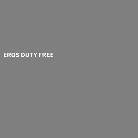
EROS
DUTY FREE