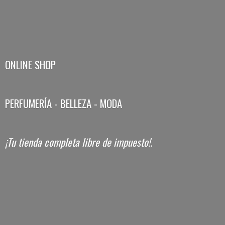
ONLINE SHOP
PERFUMERÍA - BELLEZA - MODA
¡Tu tienda completa libre
de impuesto!.