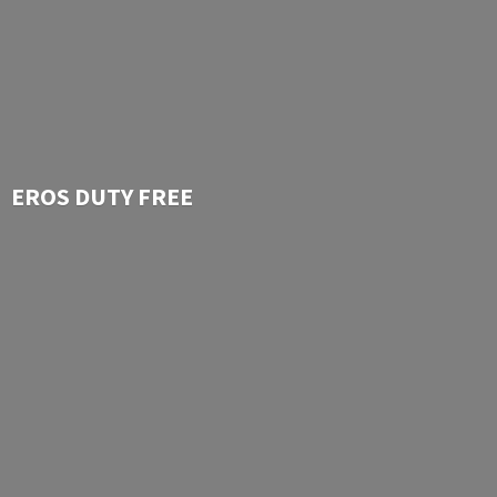
EROS
DUTY FREE