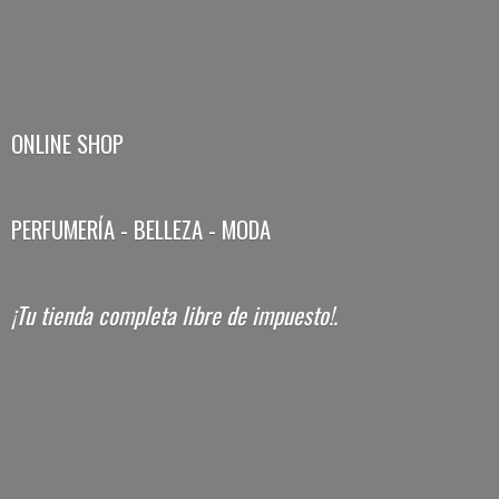
ONLINE SHOP
PERFUMERÍA - BELLEZA - MODA
¡Tu tienda completa libre
de impuesto!.