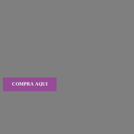
COMPRA AQUI