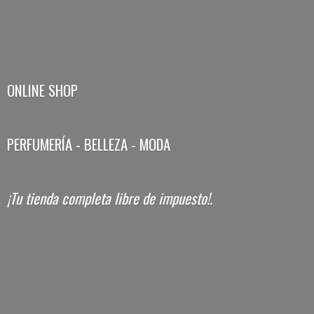
ONLINE SHOP
PERFUMERÍA - BELLEZA - MODA
¡Tu tienda completa libre
de impuesto!.