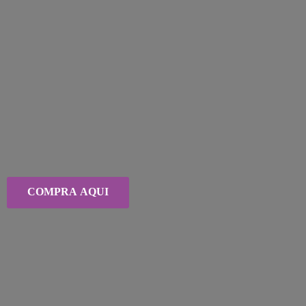
COMPRA AQUI