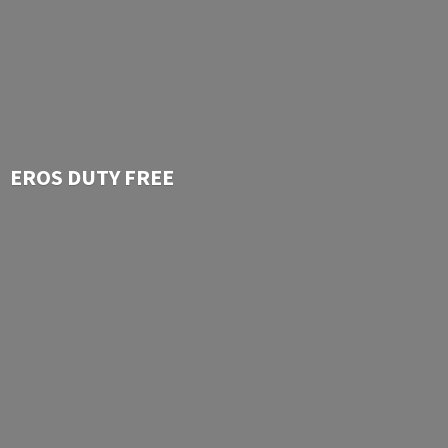
EROS
DUTY FREE