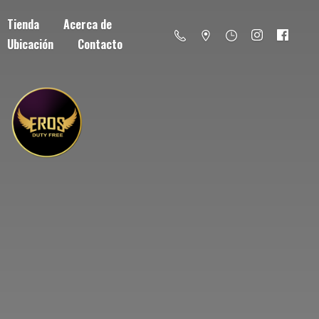
Tienda
Acerca de
Ubicación
Contacto