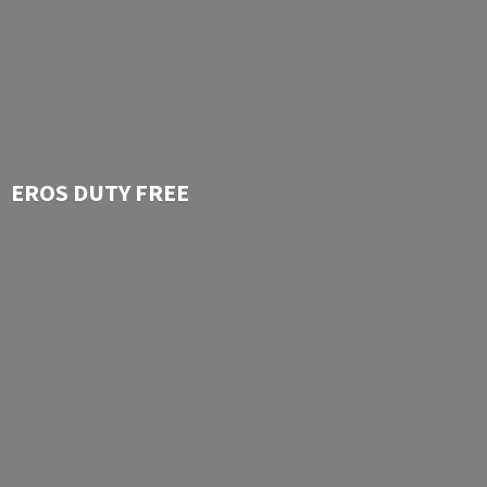
EROS
DUTY FREE