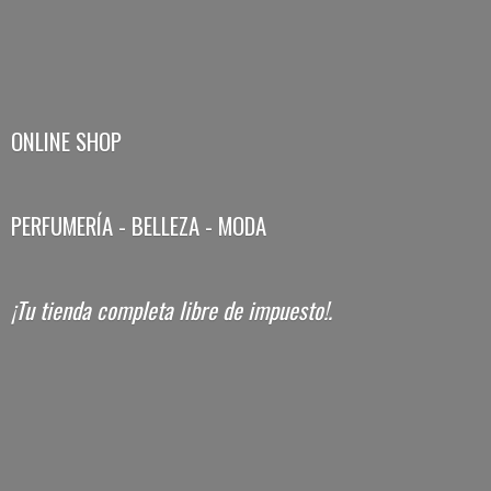
ONLINE SHOP
PERFUMERÍA - BELLEZA - MODA
¡Tu tienda completa libre
de impuesto!.