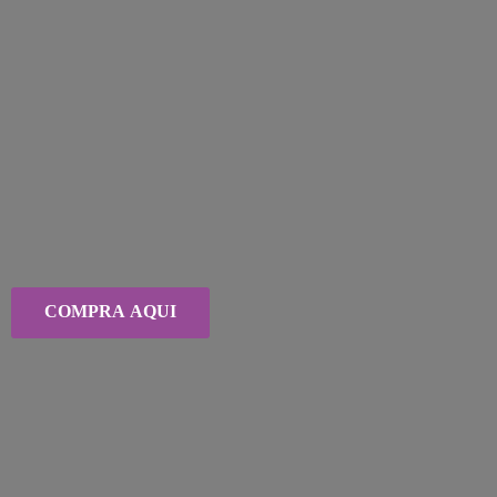
COMPRA AQUI