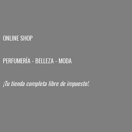
ONLINE SHOP
PERFUMERÍA - BELLEZA - MODA
¡Tu tienda completa libre
de impuesto!.